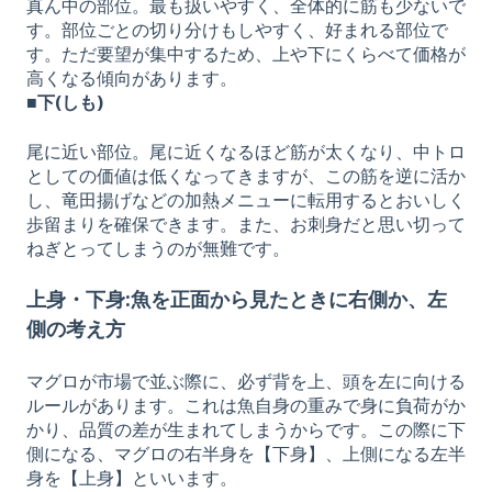
真ん中の部位。最も扱いやすく、全体的に筋も少ないで
す。部位ごとの切り分けもしやすく、好まれる部位で
す。ただ要望が集中するため、上や下にくらべて価格が
高くなる傾向があります。
■下(しも)
尾に近い部位。尾に近くなるほど筋が太くなり、中トロ
としての価値は低くなってきますが、この筋を逆に活か
し、竜田揚げなどの加熱メニューに転用するとおいしく
歩留まりを確保できます。また、お刺身だと思い切って
ねぎとってしまうのが無難です。
上身・下身:魚を正面から見たときに右側か、左
側の考え方
マグロが市場で並ぶ際に、必ず背を上、頭を左に向ける
ルールがあります。これは魚自身の重みで身に負荷がか
かり、品質の差が生まれてしまうからです。この際に下
側になる、マグロの右半身を【下身】、上側になる左半
身を【上身】といいます。