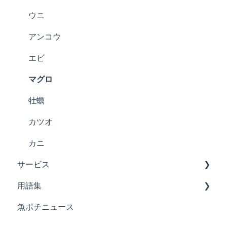
ウニ
アンコウ
エビ
マグロ
牡蠣
カツオ
カニ
サービス
用語集
登録情報
魚ポチニュース
注文
お肉の用語