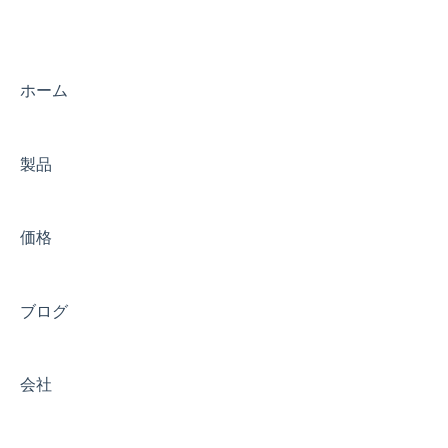
出荷･配送
鮮魚の用語
納品後
サーモンの用語
お支払い
ホーム
法人向け機能
製品
大阪市・京都市・神戸市 当日配送エリア
価格
ブログ
会社