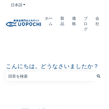
日本語
翻訳のサブメニューを表示
ホー
製
価
ブ
会
ム
品
格
ロ
社
グ
こんにちは。どうなさいましたか？
検索フィールドが空なので、候補はありません。