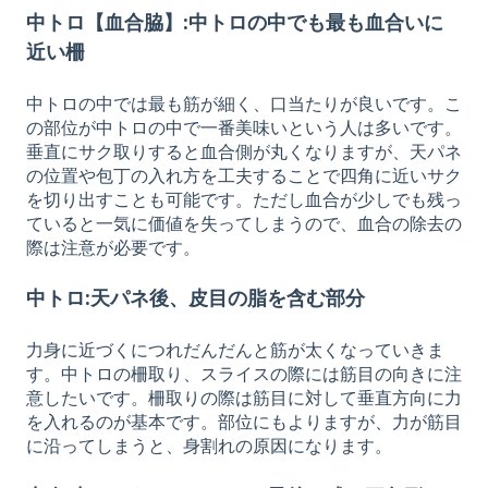
中トロ【血合脇】:中トロの中でも最も血合いに
近い柵
中トロの中では最も筋が細く、口当たりが良いです。こ
の部位が中トロの中で一番美味いという人は多いです。
垂直にサク取りすると血合側が丸くなりますが、天パネ
の位置や包丁の入れ方を工夫することで四角に近いサク
を切り出すことも可能です。ただし血合が少しでも残っ
ていると一気に価値を失ってしまうので、血合の除去の
際は注意が必要です。
中トロ:天パネ後、皮目の脂を含む部分
力身に近づくにつれだんだんと筋が太くなっていきま
す。中トロの柵取り、スライスの際には筋目の向きに注
意したいです。柵取りの際は筋目に対して垂直方向に力
を入れるのが基本です。部位にもよりますが、力が筋目
に沿ってしまうと、身割れの原因になります。