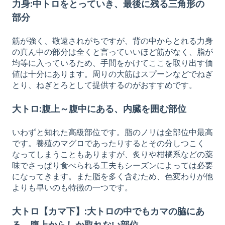
力身:中トロをとっていき、最後に残る三角形の
部分
筋が強く、敬遠されがちですが、背の中からとれる力身
の真ん中の部分は全くと言っていいほど筋がなく、脂が
均等に入っているため、手間をかけてここを取り出す価
値は十分にあります。周りの大筋はスプーンなどでねぎ
とり、ねぎとろとして提供するのがおすすめです。
大トロ:腹上～腹中にある、内臓を囲む部位
いわずと知れた高級部位です。脂のノリは全部位中最高
です。養殖のマグロであったりするとその分しつこく
なってしまうこともありますが、炙りや柑橘系などの薬
味でさっぱり食べられる工夫もシーズンによっては必要
になってきます。また脂を多く含むため、色変わりが他
よりも早いのも特徴の一つです。
大トロ【カマ下】:大トロの中でもカマの脇にあ
る、腹上からしか取れない部位