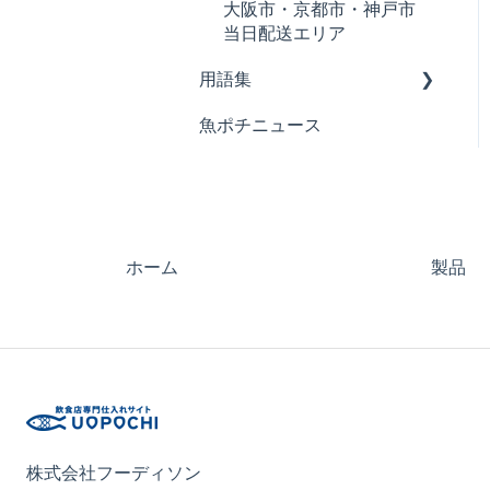
カニ
大阪市・京都市・神戸市
当日配送エリア
用語集
魚ポチニュース
お肉の用語
鮮魚の用語
サーモンの用語
ホーム
製品
株式会社フーディソン