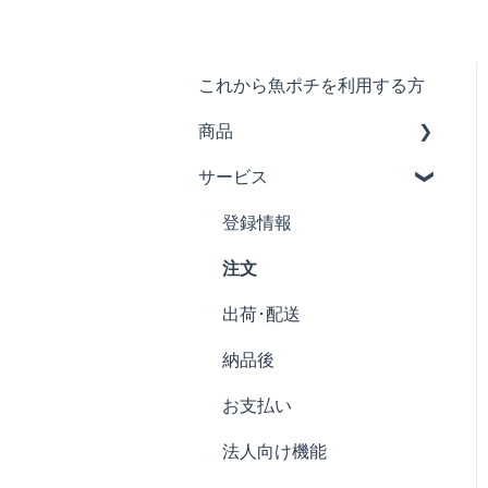
これから魚ポチを利用する方
商品
サービス
アサリ
ウニ
登録情報
アンコウ
注文
エビ
出荷･配送
マグロ
納品後
牡蠣
お支払い
カツオ
法人向け機能